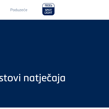
Main
Poduzeće
Menu
2
tovi natječaja