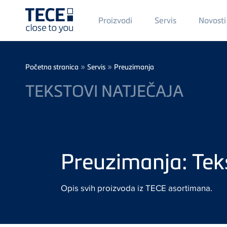
Main
Proizvodi
Servis
Novosti
Menü
1
Skip to main content
Breadcrumb
»
»
Početna stranica
Servis
Preuzimanja
TEKSTOVI NATJEČAJA
Preuzimanja: Teks
Opis svih proizvoda iz TECE asortimana.