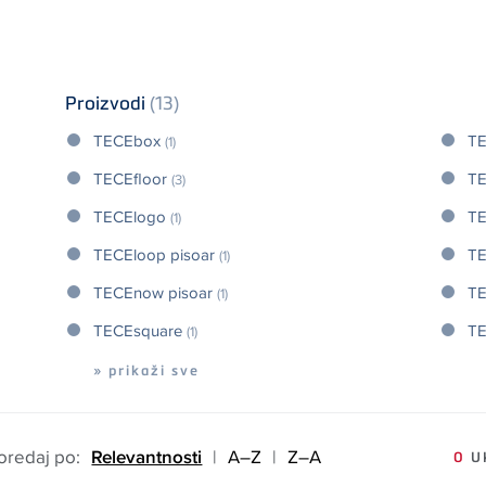
Proizvodi
(13)
TECEbox
TE
(1)
TECEfloor
TE
(3)
TECElogo
T
(1)
TECEloop pisoar
T
(1)
TECEnow pisoar
TE
(1)
TECEsquare
TE
(1)
» prikaži sve
oredaj po:
Relevantnosti
|
A–Z
|
Z–A
0
UK