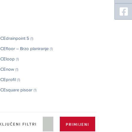
CEdrainpoint S
(1)
CEfloor – Brzo planiranje
(1)
ECEloop
(1)
ECEnow
(1)
CEprofil
(1)
CEsquare pisoar
(1)
LJUČENI FILTRI