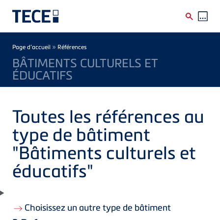
Skip to main content
Breadcrumb
»
Page d’accueil
Références
BÂTIMENTS CULTURELS ET
ÉDUCATIFS
Toutes les références au
type de bâtiment
"Bâtiments culturels et
éducatifs"
Choisissez un autre type de bâtiment