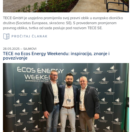
TECE GmbH je uspješno promijenila svoj pravni oblik u europsko dioničko
društvo (Societas Europaea, skraćeno: SE). S provedenom promjenom
pravnog oblika, tvrtka od sada posluje pod nazivom TECE SE.
PROČITAJ ČLANAK
28.05.2025 – SAJMOVI
TECE na Ecos Energy Weekendu: inspiracija, znanje i
povezivanje