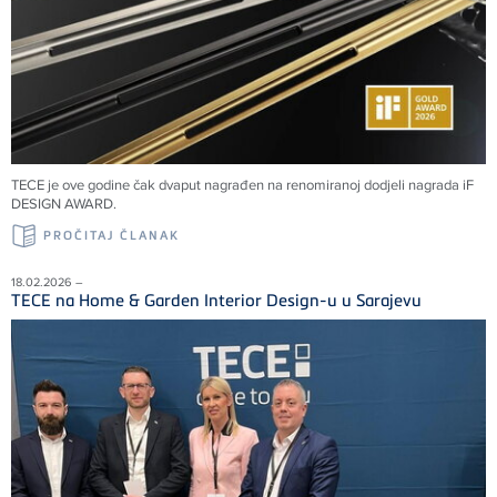
TECE je ove godine čak dvaput nagrađen na renomiranoj dodjeli nagrada iF
DESIGN AWARD.
PROČITAJ ČLANAK
18.02.2026 –
TECE na Home & Garden Interior Design-u u Sarajevu