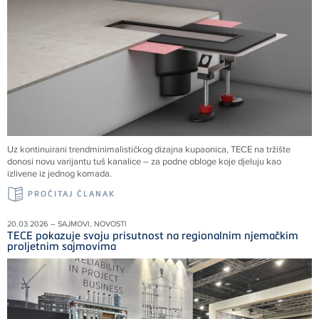
Uz kontinuirani trendminimalističkog dizajna kupaonica, TECE na tržište
donosi novu varijantu tuš kanalice – za podne obloge koje djeluju kao
izlivene iz jednog komada.
PROČITAJ ČLANAK
20.03.2026 – SAJMOVI, NOVOSTI
TECE pokazuje svoju prisutnost na regionalnim njemačkim
proljetnim sajmovima