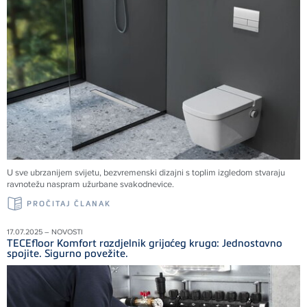
U sve ubrzanijem svijetu, bezvremenski dizajni s toplim izgledom stvaraju
ravnotežu naspram užurbane svakodnevice.
PROČITAJ ČLANAK
17.07.2025 – NOVOSTI
TECEfloor Komfort razdjelnik grijaćeg kruga: Jednostavno
spojite. Sigurno povežite.