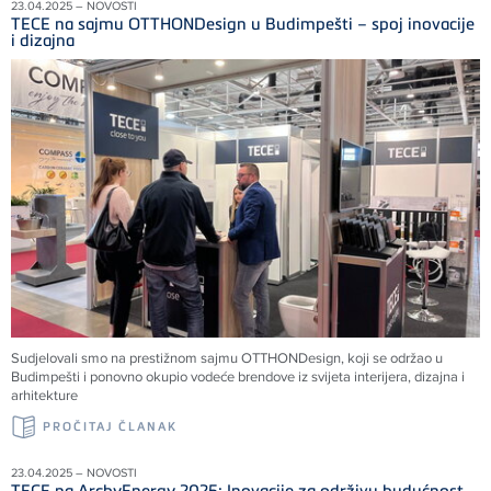
23.04.2025 – NOVOSTI
TECE na sajmu OTTHONDesign u Budimpešti – spoj inovacije
i dizajna
Sudjelovali smo na prestižnom sajmu OTTHONDesign, koji se održao u
Budimpešti i ponovno okupio vodeće brendove iz svijeta interijera, dizajna i
arhitekture
PROČITAJ ČLANAK
23.04.2025 – NOVOSTI
TECE na ArchyEnergy 2025: Inovacije za održivu budućnost