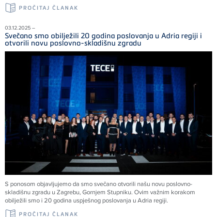
PROČITAJ ČLANAK
03.12.2025 –
Svečano smo obilježili 20 godina poslovanja u Adria regiji i
otvorili novu poslovno-skladišnu zgradu
S ponosom objavljujemo da smo svečano otvorili našu novu poslovno-
skladišnu zgradu u Zagrebu, Gornjem Stupniku. Ovim važnim korakom
obilježili smo i 20 godina uspješnog poslovanja u Adria regiji.
PROČITAJ ČLANAK