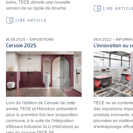
bains, TECE dévoile une nouvelle
version de sa rigole de douche.
LIRE ARTICL
LIRE ARTICLE
18.09.2025 – EXPOSITIONS
08.11.2022 – INFORM
Cersaie 2025
L’innovation au 
Lors de l’édition de Cersaie de cette
TECE ne se content
année, TECE et Hidrobox présentent
des impulsions impo
pour la première fois leur proposition
produits innovants, 
commune, à la suite de l’intégration
pionnière en matière
d’Absara Industrial SLU (Hidrobox) au
d'entreposage effica
sein du groupe TECE SE.