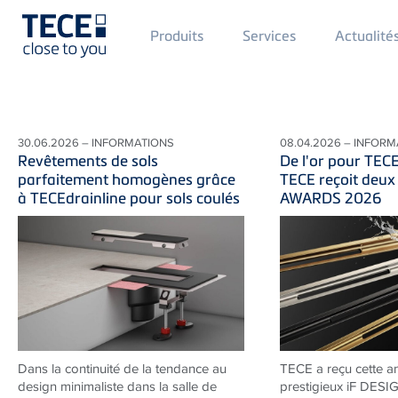
Main
Produits
Services
Actualité
Menü
1
Skip to main content
30.06.2026 – INFORMATIONS
08.04.2026 – INFORM
Revêtements de sols
De l'or pour TEC
parfaitement homogènes grâce
TECE reçoit deux
à TECEdrainline pour sols coulés
AWARDS 2026
Dans la continuité de la tendance au
TECE a reçu cette a
design minimaliste dans la salle de
prestigieux iF DES