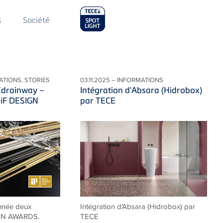
Main
s
Société
Menu
2
ATIONS, STORIES
03.11.2025 – INFORMATIONS
Edrainway –
Intégration d'Absara (Hidrobox)
 iF DESIGN
par TECE
nnée deux
Intégration d'Absara (Hidrobox) par
IGN AWARDS.
TECE