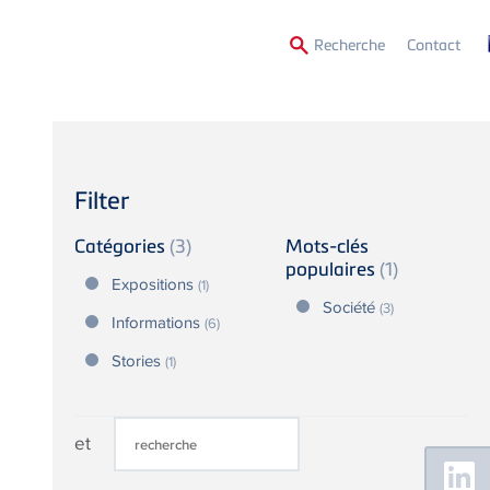
Secon
Recherche
Contact
Menu
Filter
Catégories
(3)
Mots-clés
populaires
(1)
Expositions
(1)
Société
(3)
Informations
(6)
Stories
(1)
et
Floating
Sidebar