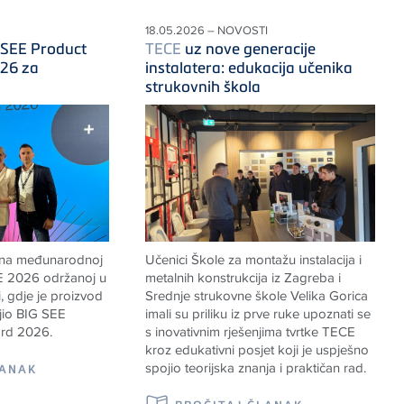
18.05.2026 – NOVOSTI
 SEE Product
TECE
uz nove generacije
26 za
instalatera: edukacija učenika
strukovnih škola
 na međunarodnoj
Učenici Škole za montažu instalacija i
EE 2026 održanoj u
metalnih konstrukcija iz Zagreba i
, gdje je proizvod
Srednje strukovne škole Velika Gorica
jio BIG SEE
imali su priliku iz prve ruke upoznati se
rd 2026.
s inovativnim rješenjima tvrtke
TECE
kroz edukativni posjet koji je uspješno
spojio teorijska znanja i praktičan rad.
LANAK