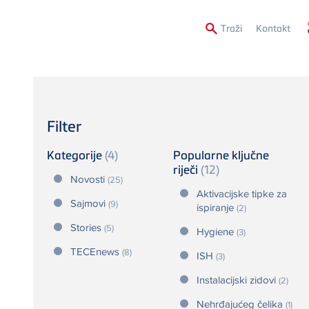
Secon
Traži
Kontakt
Menu
Filter
Kategorije
(4)
Popularne ključne
riječi
(12)
Novosti
(25)
Aktivacijske tipke za
Sajmovi
(9)
ispiranje
(2)
Stories
(5)
Hygiene
(3)
TECEnews
(8)
ISH
(3)
Instalacijski zidovi
(2)
Nehrđajućeg čelika
(1)