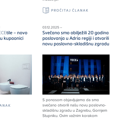
PROČITAJ ČLANAK
I
03.12.2025 –
ECE
tile – novo
Svečano smo obilježili 20 godina
 u kupaonici
poslovanja u Adria regiji i otvorili
novu poslovno-skladišnu zgradu
S ponosom objavljujemo da smo
svečano otvorili našu novu poslovno-
LANAK
skladišnu zgradu u Zagrebu, Gornjem
Stupniku. Ovim važnim korakom