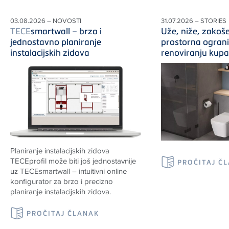
03.08.2026 – NOVOSTI
31.07.2026 – STORIES
TECE
smartwall – brzo i
Uže, niže, zakoše
jednostavno planiranje
prostorna ograni
instalacijskih zidova
renoviranju kupa
Planiranje instalacijskih zidova
TECEprofil može biti još jednostavnije
PROČITAJ Č
uz TECEsmartwall – intuitivni online
konfigurator za brzo i precizno
planiranje instalacijskih zidova.
PROČITAJ ČLANAK