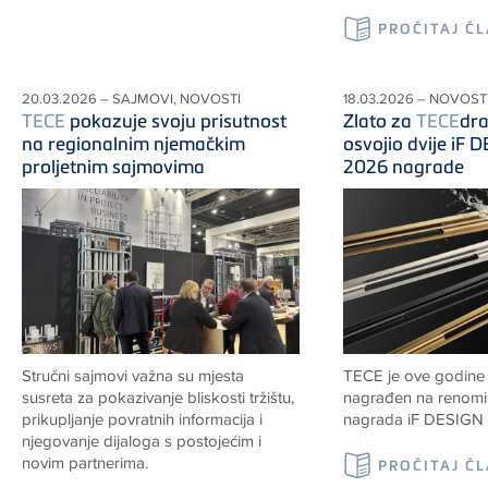
PROČITAJ Č
20.03.2026 – SAJMOVI, NOVOSTI
18.03.2026 – NOVOSTI
TECE
pokazuje svoju prisutnost
Zlato za
TECE
dr
na regionalnim njemačkim
osvojio dvije iF
proljetnim sajmovima
2026 nagrade
Stručni sajmovi važna su mjesta
TECE
je ove godine
susreta za pokazivanje bliskosti tržištu,
nagrađen na renomir
prikupljanje povratnih informacija i
nagrada iF DESIGN
njegovanje dijaloga s postojećim i
novim partnerima.
PROČITAJ Č