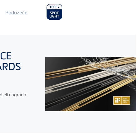
Main
Poduzeće
Menu
2
ECE
WARDS
djeli nagrada