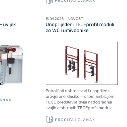
PROČITAJ ČLANAK
13.04.2026 – NOVOSTI
- uvijek
Unaprijeđeni
TECE
profil moduli
za WC i umivaonike
Poboljšati dobre stvari i unaprijediti
provjerene klasike – s tom ambicijom
LANAK
TECE
predstavlja dvije nadogradnje
svojih etabliranih
TECE
profil modula.
PROČITAJ ČLANAK