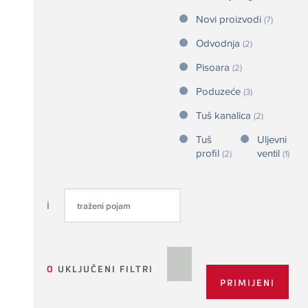
Novi proizvodi
(7)
Odvodnja
(2)
Pisoara
(2)
Poduzeće
(3)
Tuš kanalica
(2)
Tuš
Uljevni
profil
ventil
(2)
(1)
i
0
UKLJUČENI FILTRI