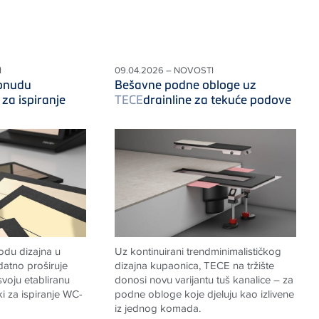
I
09.04.2026 – NOVOSTI
ponudu
Bešavne podne obloge uz
i za ispiranje
TECE
drainline za tekuće podove
odu dizajna u
Uz kontinuirani trendminimalističkog
atno proširuje
dizajna kupaonica, TECE na tržište
voju etabliranu
donosi novu varijantu tuš kanalice – za
pki za ispiranje WC-
podne obloge koje djeluju kao izlivene
iz jednog komada.