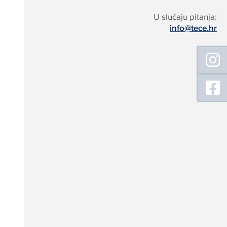
U slučaju pitanja:
info@tece.hr
Floating
Sidebar