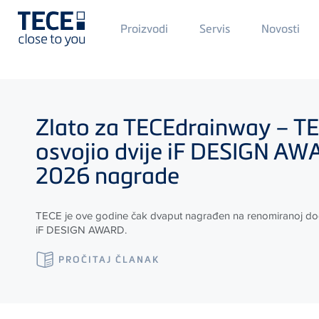
Main
Proizvodi
Servis
Novosti
Menü
1
Skip to main content
Zlato za
TECE
drainway –
T
osvojio dvije iF DESIGN A
2026 nagrade
TECE
je ove godine čak dvaput nagrađen na renomiranoj do
iF DESIGN AWARD.
PROČITAJ ČLANAK