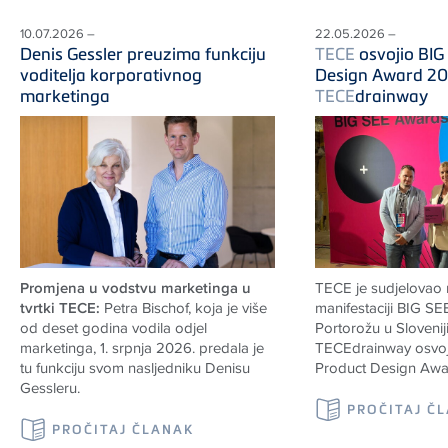
10.07.2026 –
22.05.2026 –
Denis Gessler preuzima funkciju
TECE
osvojio BIG
voditelja korporativnog
Design Award 20
marketinga
TECE
drainway
Promjena u vodstvu marketinga u
TECE
je sudjelovao
tvrtki TECE:
Petra Bischof, koja je više
manifestaciji BIG S
od deset godina vodila odjel
Portorožu u Sloveniji
marketinga, 1. srpnja 2026. predala je
TECE
drainway osvo
tu funkciju svom nasljedniku Denisu
Product Design Awa
Gessleru.
PROČITAJ Č
PROČITAJ ČLANAK