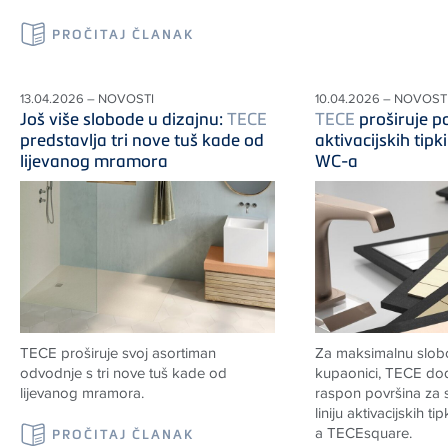
PROČITAJ ČLANAK
13.04.2026 – NOVOSTI
10.04.2026 – NOVOST
Još više slobode u dizajnu:
TECE
TECE
proširuje 
predstavlja tri nove tuš kade od
aktivacijskih tipk
lijevanog mramora
WC-a
TECE
proširuje svoj asortiman
Za maksimalnu slob
odvodnje s tri nove tuš kade od
kupaonici,
TECE
dod
lijevanog mramora.
raspon površina za s
liniju aktivacijskih ti
a
TECE
square.
PROČITAJ ČLANAK