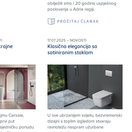
obilježili smo i 20 godina uspješnog
poslovanja u Adria regiji.
PROČITAJ ČLANAK
I
17.07.2025 – NOVOSTI
krajne
Klasična elegancija sa
satiniranim staklom
jmu Cersaie,
U sve ubrzanijem svijetu, bezvremenski
prvi put
dizajni s toplim izgledom stvaraju
 zajedničku ponudu
ravnotežu naspram užurbane