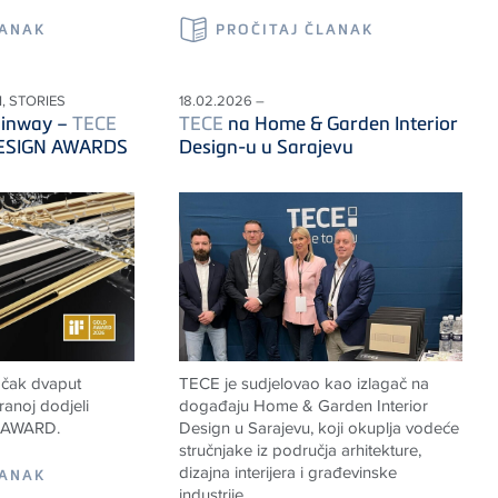
LANAK
PROČITAJ ČLANAK
, STORIES
18.02.2026 –
ainway –
TECE
TECE
na Home & Garden Interior
 DESIGN AWARDS
Design-u u Sarajevu
 čak dvaput
TECE
je sudjelovao kao izlagač na
anoj dodjeli
događaju Home & Garden Interior
 AWARD.
Design u Sarajevu, koji okuplja vodeće
stručnjake iz područja arhitekture,
dizajna interijera i građevinske
LANAK
industrije.