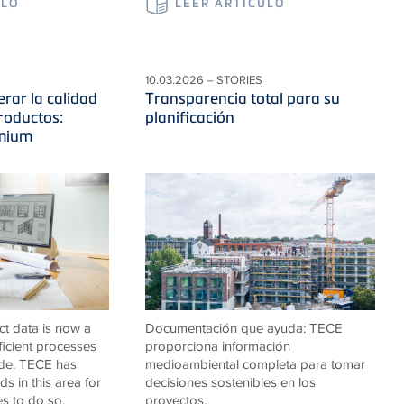
ULO
LEER ARTÍCULO
10.03.2026 – STORIES
erar la calidad
Transparencia total para su
roductos:
planificación
emium
ct data is now a
Documentación que ayuda: TECE
fficient processes
proporciona información
ade. TECE has
medioambiental completa para tomar
s in this area for
decisiones sostenibles en los
es to do so.
proyectos.