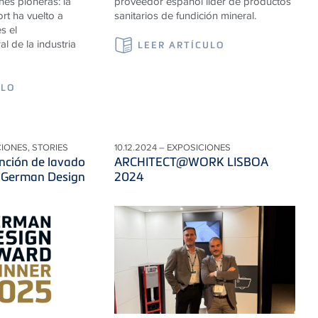
nes pioneras: la
proveedor español líder de productos
rt ha vuelto a
sanitarios de fundición mineral.
s el
l de la industria
LEER ARTÍCULO
ULO
CIONES, STORIES
10.12.2024 – EXPOSICIONES
unción de lavado
ARCHITECT@WORK LISBOA
 German Design
2024