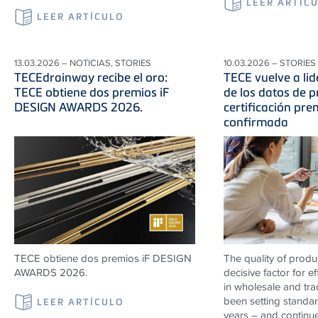
LEER ARTÍC
LEER ARTÍCULO
13.03.2026 – NOTICIAS, STORIES
10.03.2026 – STORIES
TECEdrainway recibe el oro:
TECE vuelve a lid
TECE obtiene dos premios iF
de los datos de p
DESIGN AWARDS 2026.
certificación pr
confirmada
TECE obtiene dos premios iF DESIGN
The quality of produ
AWARDS 2026.
decisive factor for e
in wholesale and tr
been setting standard
LEER ARTÍCULO
years – and continu