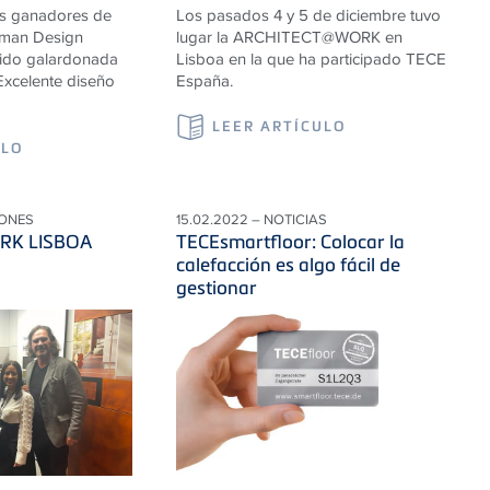
os ganadores de
Los pasados 4 y 5 de diciembre tuvo
rman Design
lugar la ARCHITECT@WORK en
ido galardonada
Lisboa en la que ha participado TECE
Excelente diseño
España.
LEER ARTÍCULO
ULO
IONES
15.02.2022 – NOTICIAS
RK LISBOA
TECEsmartfloor: Colocar la
calefacción es algo fácil de
gestionar