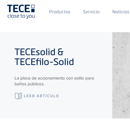
Main
Productos
Servicio
Noticias
Menü
1
Skip to main content
TECE
solid &
TECE
filo-Solid
La placa de accionamiento con estilo para
baños públicos.
LEER ARTÍCULO