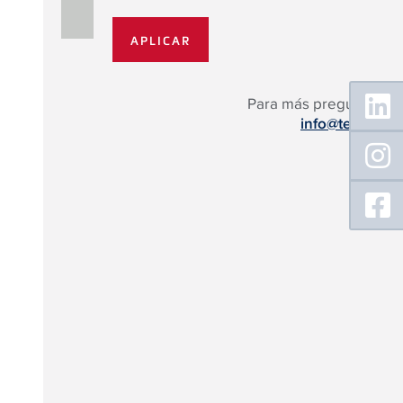
Floating
Para más preguntas:
Sidebar
info@tece.es