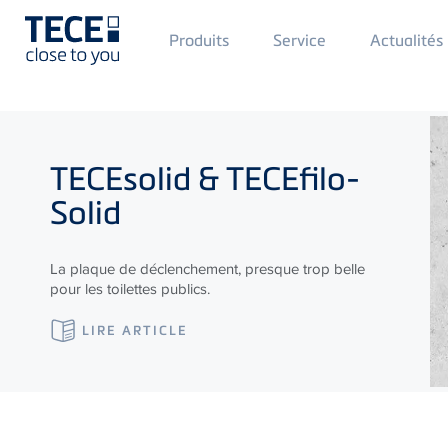
Main
Produits
Service
Actualités
Menü
1
Skip to main content
TECE
solid &
TECE
filo-
Solid
La plaque de déclenchement, presque trop belle
pour les toilettes publics.
LIRE ARTICLE