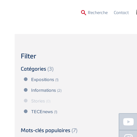
Secon
Recherche
Contact
Menu
Filter
Catégories
(3)
Expositions
(1)
Informations
(2)
Stories
(0)
TECEnews
(1)
Floating
Sidebar
Mots-clés populaires
(7)