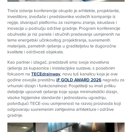
Treće izdanje konferencije okupilo je arhitekte, projektante,
investitore, izvođače i predstavnike vodećih kompanija iz
regije, stvarajući platformu za razmjenu znanja, iskustava i
inovacija u području održive gradnje. Program konferencije
obuhvatio je niz panela i stručnih predavanja usmjerenih na
teme energetski učinkovitog projektiranja, suvremenih
materijala, pametnih rješenja u graditeljstvu te dugoročne
kvalitete i održivosti objekata.
Kao partner i izlagač, predstavili smo svoja inovativna
rješenja za kupaonice i instalacijske sustave, s posebnim
fokusom na
TECEdrainway
, novu tuš kanalicu koja je ove
godine osvojila prestižnu
iF GOLD AWARD 2026
nagradu za
vrhunski dizajn i funkcionalnost. Posjetitelji su imali priliku
detaljnije upoznati rješenje koje spaja minimalistički dizajn,
visoke higijenske standarde i jednostavnu ugradnju,
potvrđujući TECE-ovu usmjerenost na razvoj proizvoda koji
odgovaraju suvremenim zahtjevima arhitekture i održive
gradnje.