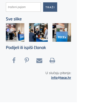
Sve slike
Podijeli ili ispiši članak
U slučaju pitanja:
info@tece.hr