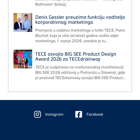
Bathroom“.&nbsp;
Denis Gessler preuzima funkciju voditelja
korporativnog marketinga
Promjena u vodstvu marketinga u tvrtki TECE: Petra
Bischof, koja je više od deset godina vodila odjel
marketinga, 1. srpnja 2026. predala je tu...
TECE osvojio BIG SEE Product Design
Award 2026 za TECEdrainway
TECE je sudjelovao na međunarodnoj manifestaciji
BIG SEE 2026 održanoj u Portorožu u Sloveniji, gdje
je proizvod TECEdrainway osvojio BIG SEE Product...
Floating
Sidebar
Instagram
Facebook