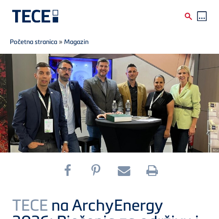
Breadcrumb
Skip to main content
Početna stranica
»
Magazin
TECE
na ArchyEnergy