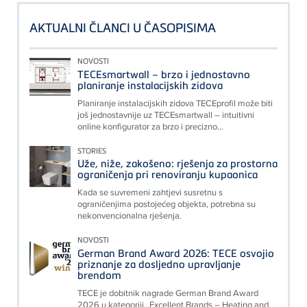
AKTUALNI ČLANCI U ČASOPISIMA
NOVOSTI
TECEsmartwall – brzo i jednostavno
planiranje instalacijskih zidova
Planiranje instalacijskih zidova TECEprofil može biti
još jednostavnije uz TECEsmartwall – intuitivni
online konfigurator za brzo i precizno...
STORIES
Uže, niže, zakošeno: rješenja za prostorna
ograničenja pri renoviranju kupaonica
Kada se suvremeni zahtjevi susretnu s
ograničenjima postojećeg objekta, potrebna su
nekonvencionalna rješenja.
NOVOSTI
German Brand Award 2026: TECE osvojio
priznanje za dosljedno upravljanje
brendom
TECE je dobitnik nagrade German Brand Award
2026 u kategoriji „Excellent Brands – Heating and