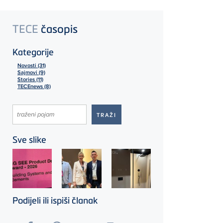
TECE
časopis
Kategorije
Novosti (31)
Sajmovi (9)
Stories (11)
TECEnews (8)
Sve slike
Podijeli ili ispiši članak