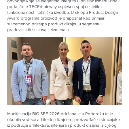
odvodnje koje se elegantno integrira u prijelaz između zida i
poda, čime TECEdrainway uspješno spaja estetiku,
funkcionalnost i tehničku izvedbu. U sklopu Product Design
Award programa proizvod je prepoznat kao primjer
suvremenog pristupa produkt dizajnu u segmentu
građevinskih sustava i elemenata.
Manifestacija BIG SEE 2026 održana je u Portorožu te je
okupila vodeće arhitekte, dizajnere, proizvođače i stručnjake
iz područja arhitekture, interijera i produkt dizajna iz cijelog