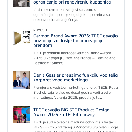
ograničenja pri renoviranju kupaonica
Kada se suvremeni zahtjevi susretnu s
ograničenjima postojećeg objekta, potrebna su
nekonvencionalna rješenja.
NOVOSTI
German Brand Award 2026: TECE osvojio
priznanje za dosljedno upravljanje
brendom
TECE je dobitnik nagrade German Brand Award
2026 u kategoriji „Excellent Brands – Heating and
Bathroom“.&nbsp;
Denis Gessler preuzima funkciju voditelja
korporativnog marketinga
Promjena u vodstvu marketinga u tvrtki TECE: Petra
Bischof, koja je više od deset godina vodila odjel
marketinga, 1. srpnja 2026. predala je tu...
TECE osvojio BIG SEE Product Design
Award 2026 za TECEdrainway
TECE je sudjelovao na međunarodnoj manifestaciji
BIG SEE 2026 održanoj u Portorožu u Sloveniji, gdje