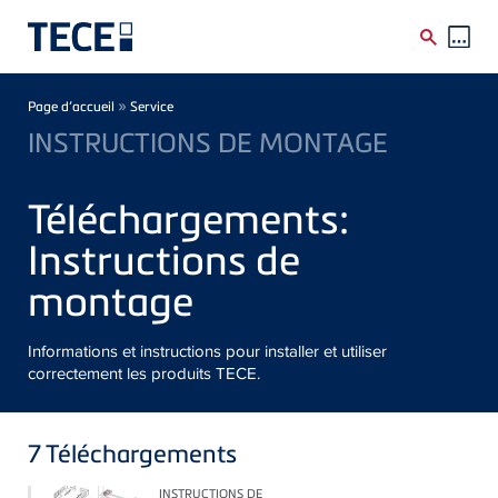
Skip to main content
Breadcrumb
»
Page d’accueil
Service
INSTRUCTIONS DE MONTAGE
Téléchargements:
Instructions de
montage
Informations et instructions pour installer et utiliser
correctement les produits TECE.
7
Téléchargements
INSTRUCTIONS DE