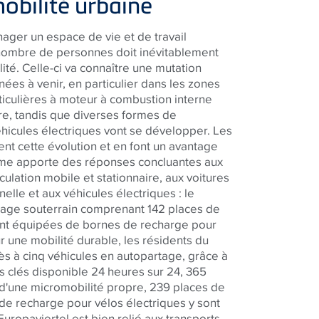
mobilité urbaine
ger un espace de vie et de travail
 nombre de personnes doit inévitablement
ité. Celle-ci va connaître une mutation
ées à venir, en particulier dans les zones
rticulières à moteur à combustion interne
re, tandis que diverses formes de
hicules électriques vont se développer. Les
ent cette évolution et en font un avantage
e apporte des réponses concluantes aux
rculation mobile et stationnaire, aux voitures
elle et aux véhicules électriques : le
rage souterrain comprenant 142 places de
ont équipées de bornes de recharge pour
r une mobilité durable, les résidents du
ès à cinq véhicules en autopartage, grâce à
 clés disponible 24 heures sur 24, 365
t d'une micromobilité propre, 239 places de
 de recharge pour vélos électriques y sont
uropaviertel est bien relié aux transports