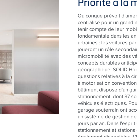
Priorité à la 
Quiconque prévoit d'aména
centralisé pour un grand
tenir compte de leur mobil
fondamentale dans les ann
urbaines : les voitures pa
joueront un rôle secondai
micromobilité avec des vé
concepts durables anticip
géographique. SOLID Hom
questions relatives à la ci
à motorisation conventionn
bâtiment dispose d'un ga
stationnement, dont 37 s
véhicules électriques. Pou
garage souterrain ont acc
un système de gestion des
jours par an. Dans l'espri
stationnement et stations
également disponibles. L'E