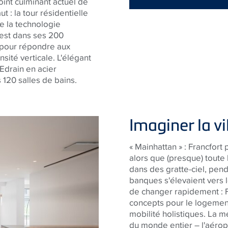
oint culminant actuel de
: la tour résidentielle
 la technologie
uest dans ses 200
 pour répondre aux
sité verticale. L'élégant
Edrain en acier
 120 salles de bains.
Imaginer la vi
« Mainhattan » : Francfor
alors que (presque) toute 
dans des gratte-ciel, pen
banques s'élevaient vers le
de changer rapidement : 
concepts pour le logemen
mobilité holistiques. La 
du monde entier – l'aéropo