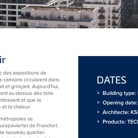
ir
rc des expositions de
DATES
s camions circulaient dans
it et grinçant. Aujourd'hui,
Building type:
ent au-dessus des toits
ombissent et que la
Opening date:
 et la chaleur.
Architecte:
KS
 métropoles se
Products:
TECE
uropaviertel de Francfort.
 le nouveau quartier