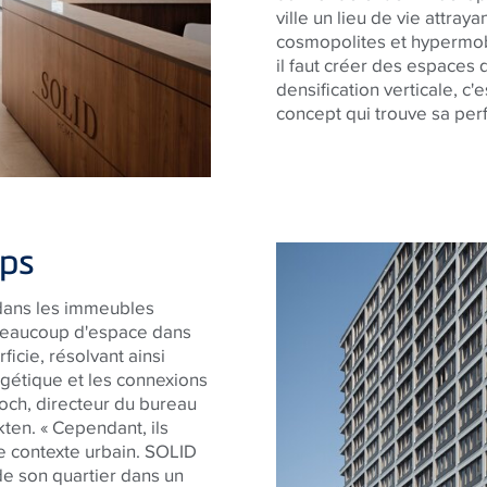
ville un lieu de vie attray
cosmopolites et hypermobi
il faut créer des espaces d
densification verticale, c'e
concept qui trouve sa per
mps
 dans les immeubles
t beaucoup d'espace dans
icie, résolvant ainsi
ergétique et les connexions
Koch, directeur du bureau
ten. « Cependant, ils
le contexte urbain. SOLID
e son quartier dans un