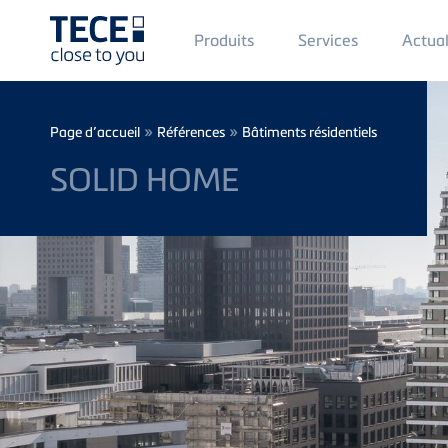
Main
Produits
Services
Actual
Menü
1
Skip to main content
Breadcrumb
»
»
Page d’accueil
Références
Bâtiments résidentiels
SOLID HOME