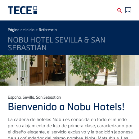
Skip to main content
Breadcrumb
»
Página de inicio
Referencia
NOBU HOTEL SEVILLA & SAN
SEBASTIÁN
España
, Sevilla, San Sebastián
Bienvenido a Nobu Hotels!
La cadena de hoteles Nobu es conocida en todo el mundo
por su alojamiento de lujo de primera clase, caracterizado por
el diseño elegante, el servicio exclusivo y la tradición japonesa
de su cofundador del mismo nombre, Nobu Matsuhisia. Las