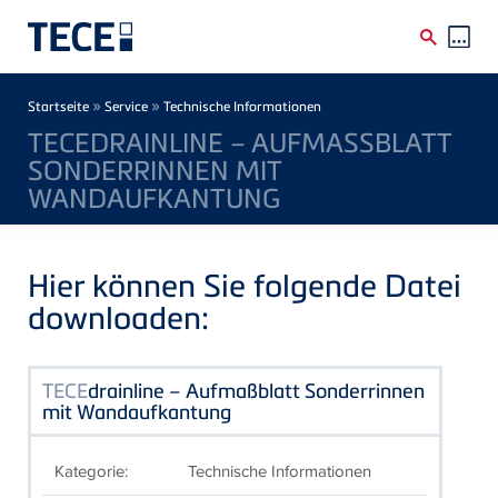
Direkt zum Inhalt
Breadcrumb
»
»
Startseite
Service
Technische Informationen
TECEDRAINLINE – AUFMASSBLATT S
ONDERRINNEN MIT W
ANDAUFKANTUNG
Hier können Sie folgende Datei
downloaden:
TECE
drainline – Aufmaßblatt Sonderrinnen
mit Wandaufkantung
Kategorie:
Technische Informationen