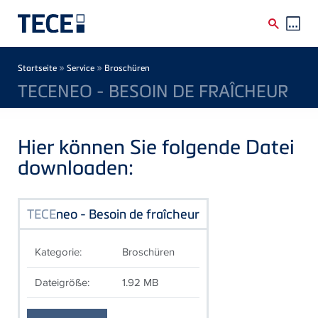
Direkt zum Inhalt
Breadcrumb
»
»
Startseite
Service
Broschüren
TECENEO - BESOIN DE FRAÎCHEUR
Hier können Sie folgende Datei
downloaden:
TECE
neo - Besoin de fraîcheur
Kategorie:
Broschüren
Dateigröße:
1.92 MB