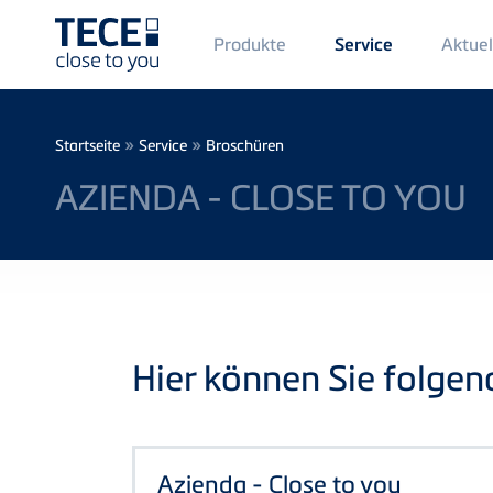
Main
Produkte
Aktuel
Service
Menü
1
Direkt zum Inhalt
Breadcrumb
»
»
Startseite
Service
Broschüren
AZIENDA - CLOSE TO YOU
Hier können Sie folge
Azienda - Close to you