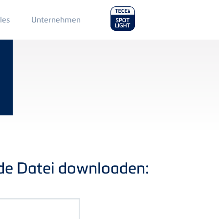
Main
les
Unternehmen
Menu
2
nde Datei downloaden: