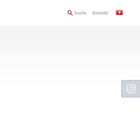
Secondary
Suche
Kontakt
Menu
Floating
Sidebar