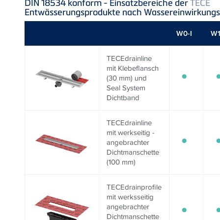
DIN 18534 konform - Einsatzbereiche der
TECE
Entwässerungsprodukte nach Wassereinwirkungs
W0-I
W1
TECEdrainline
mit Klebeflansch
(30 mm) und
Seal System
Dichtband
TECEdrainline
mit werkseitig ­
angebrachter
Dichtmanschette
(100 mm)
TECEdrainprofile
mit werksseitig
angebrachter
Dichtmanschette