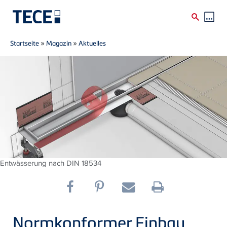
Breadcrumb
Direkt zum Inhalt
Startseite
»
Magazin
»
Aktuelles
Entwässerung nach DIN 18534
Normkonformer Einbau