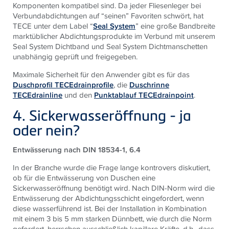
Komponenten kompatibel sind. Da jeder Fliesenleger bei
Verbundabdichtungen auf “seinen” Favoriten schwört, hat
TECE
unter dem Label “
Seal System
” eine große Bandbreite
marktüblicher Abdichtungsprodukte im Verbund mit unserem
Seal System Dichtband und Seal System Dichtmanschetten
unabhängig geprüft und freigegeben.
Maximale Sicherheit für den Anwender gibt es für das
Duschprofil TECEdrainprofile
, die
Duschrinne
TECEdrainline
und den
Punktablauf TECEdrainpoint
.
4. Sickerwasseröffnung - ja
oder nein?
Entwässerung nach DIN 18534-1, 6.4
In der Branche wurde die Frage lange kontrovers diskutiert,
ob für die Entwässerung von Duschen eine
Sickerwasseröffnung benötigt wird. Nach DIN-Norm wird die
Entwässerung der Abdichtungsschicht eingefordert, wenn
diese wasserführend ist. Bei der Installation in Kombination
mit einem 3 bis 5 mm starken Dünnbett, wie durch die Norm
gefordert, herrschen ausschließlich kapillare Kräfte, d.h., dass