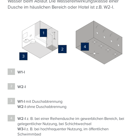
Wasser beim Ablauf. Die Wassereinwirkungsklasse einer
Dusche im häuslichen Bereich oder Hotel ist z.B. W2-I.
1
4
2
3
W1-I
1
W2-I
2
W1-I
mit Duschabtrennung
3
W2-I
ohne Duschabtrennung
W2-I
z. B. bei einer Reihendusche im gewerblichen Bereich, bei
4
gelegentlicher Nutzung, bei Schichtwechsel
W3-I
z. B. bei hochfrequenter Nutzung, im öffentlichen
Schwimmbad