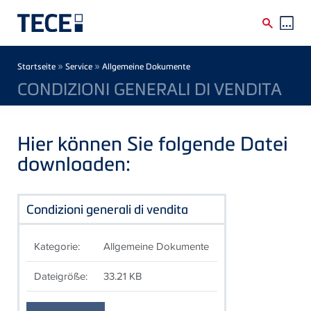
Direkt zum Inhalt
Breadcrumb
»
»
Startseite
Service
Allgemeine Dokumente
CONDIZIONI GENERALI DI VENDITA
Hier können Sie folgende Datei
downloaden:
Condizioni generali di vendita
Kategorie:
Allgemeine Dokumente
Dateigröße:
33.21 KB