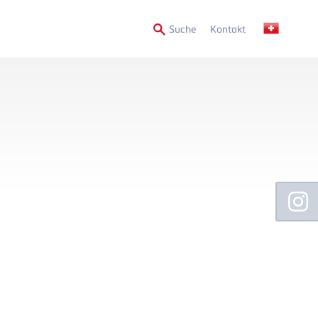
Secondary
Suche
Kontakt
Menu
Floating
Sidebar