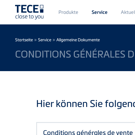
Main
Produkte
Aktuel
Service
Menü
1
Direkt zum Inhalt
Breadcrumb
»
»
Startseite
Service
Allgemeine Dokumente
CONDITIONS GÉNÉRALES D
Hier können Sie folge
Conditions générales de vente