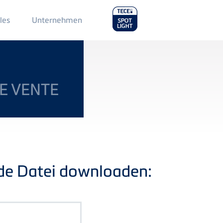
Main
les
Unternehmen
Menu
2
E VENTE
nde Datei downloaden: