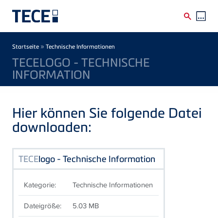
Direkt zum Inhalt
Breadcrumb
»
Startseite
Technische Informationen
TECELOGO - TECHNISCHE
INFORMATION
Hier können Sie folgende Datei
downloaden:
TECE
logo - Technische Information
Kategorie:
Technische Informationen
Dateigröße:
5.03 MB