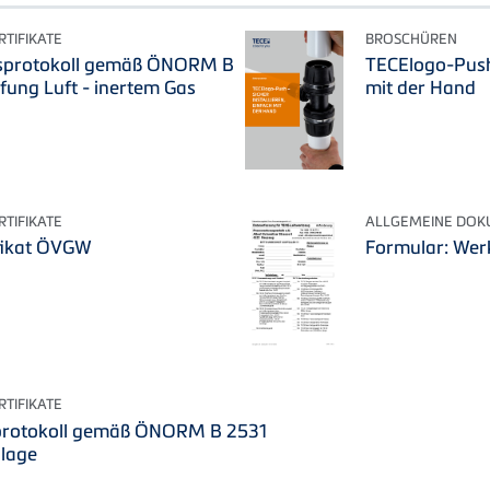
TIFIKATE
BROSCHÜREN
sprotokoll gemäß ÖNORM B
TECElogo-Push:
fung Luft - inertem Gas
mit der Hand
TIFIKATE
ALLGEMEINE DO
ifikat ÖVGW
Formular: Wer
TIFIKATE
protokoll gemäß ÖNORM B 2531
nlage