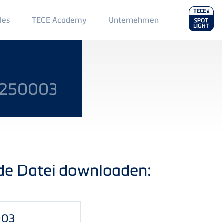
Main
les
TECE Academy
Unternehmen
Menu
2
E250003
nde Datei downloaden:
003