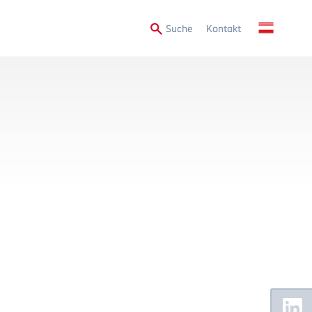
Secondary
Suche
Kontakt
Menu
Floating
Sidebar