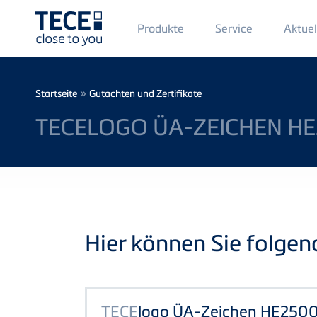
Main
Produkte
Service
Aktuel
Menü
1
Direkt zum Inhalt
Breadcrumb
»
Startseite
Gutachten und Zertifikate
TECELOGO ÜA-ZEICHEN H
Hier können Sie folge
TECE
logo ÜA-Zeichen HE250