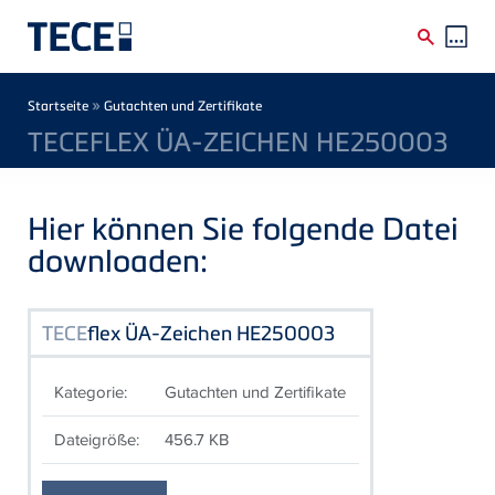
Direkt zum Inhalt
Breadcrumb
»
Startseite
Gutachten und Zertifikate
TECEFLEX ÜA-ZEICHEN HE250003
Hier können Sie folgende Datei
downloaden:
TECE
flex ÜA-Zeichen HE250003
Kategorie:
Gutachten und Zertifikate
Dateigröße:
456.7 KB