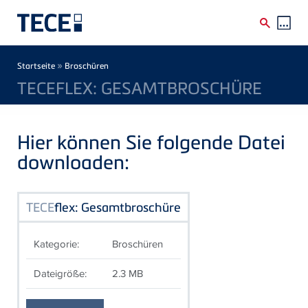
Direkt zum Inhalt
Breadcrumb
»
Startseite
Broschüren
TECEFLEX: GESAMTBROSCHÜRE
Hier können Sie folgende Datei
downloaden:
TECE
flex: Gesamtbroschüre
Kategorie:
Broschüren
Dateigröße:
2.3 MB