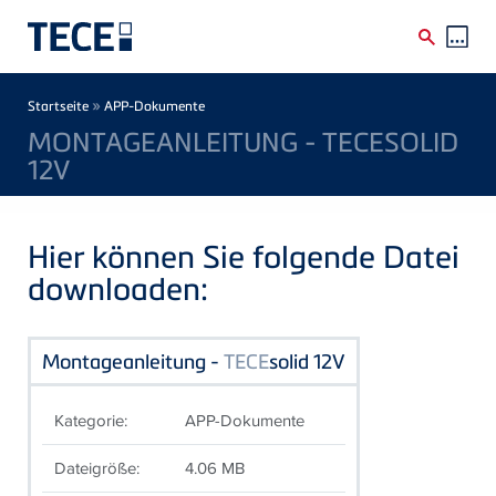
Direkt zum Inhalt
Breadcrumb
»
Startseite
APP-Dokumente
MONTAGEANLEITUNG - TECESOLID
12V
Hier können Sie folgende Datei
downloaden:
Montageanleitung -
TECE
solid 12V
Kategorie:
APP-Dokumente
Dateigröße:
4.06 MB