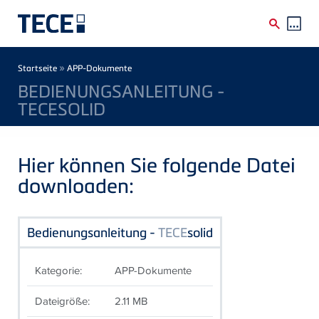
Direkt zum Inhalt
Breadcrumb
»
Startseite
APP-Dokumente
BEDIENUNGSANLEITUNG -
TECESOLID
Hier können Sie folgende Datei
downloaden:
Bedienungsanleitung -
TECE
solid
Kategorie:
APP-Dokumente
Dateigröße:
2.11 MB