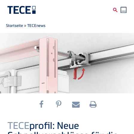
Breadcrumb
Direkt zum Inhalt
Startseite
»
TECEnews
TECE
profil: Neue