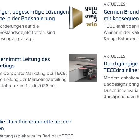
AKTUELLES
riger, abgeschrägt: Lösungen
German Brand
me in der Badsanierung
mit konseque
rderungen auf die
TECE erhält den
estandsobjekt treffen, sind
Winner in der Kat
ösungen gefragt.
&amp; Bathroom
AKTUELLES
bernimmt Leitung des
Durchgängige 
etings
TECEdrainline 
m Corporate Marketing bei TECE:
Mit dem anhalten
ie Leitung der Marketingabteilung
Baddesigns bring
Jahren zum 1. Juli 2026 an...
Duschrinnenvarian
durchgehenden B
die Oberflächenpalette bei den
en
taltungsspielraum im Bad baut TECE