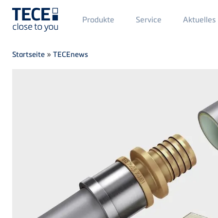
Main
Produkte
Service
Aktuelles
Menü
1
Direkt zum Inhalt
Breadcrumb
Startseite
»
TECEnews