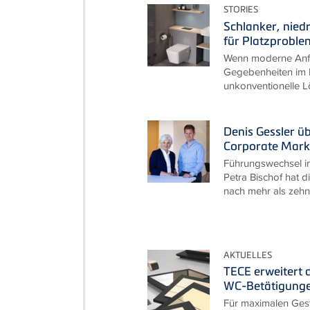
STORIES
Schlanker, nied
für Platzproble
Wenn moderne Anfo
Gegebenheiten im B
unkonventionelle L
Denis Gessler ü
Corporate Mark
Führungswechsel i
Petra Bischof hat d
nach mehr als zehn 
AKTUELLES
TECE erweitert 
WC-Betätigung
Für maximalen Ges