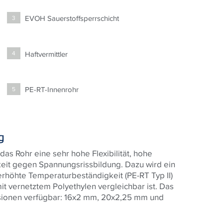
EVOH Sauerstoffsperrschicht
3
Haftvermittler
4
PE-RT-Innenrohr
5
g
as Rohr eine sehr hohe Flexibilität, hohe
keit gegen Spannungsrissbildung. Dazu wird ein
erhöhte Temperaturbeständigkeit (PE-RT Typ II)
it vernetztem Polyethylen vergleichbar ist. Das
nsionen verfügbar: 16x2 mm, 20x2,25 mm und