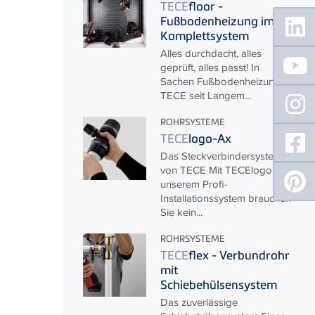
TECE
floor -
Floating
Fußbodenheizung im
Sidebar
Komplettsystem
Alles durchdacht, alles
geprüft, alles passt! In
Sachen Fußbodenheizung ist
TECE
seit Langem...
ROHRSYSTEME
TECE
logo-Ax
Das Steckverbindersystem
von
TECE
Mit
TECE
logo,
unserem Profi-
Installationssystem brauchen
Sie kein...
ROHRSYSTEME
TECE
flex - Verbundrohr
mit
Schiebehülsensystem
Das zuverlässige