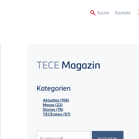
Secon
Suche
Kontakt
Menu
TECE
Magazin
Kategorien
Aktuelles (106)
Messe (22)
Stories (76)
TECEnews (57)