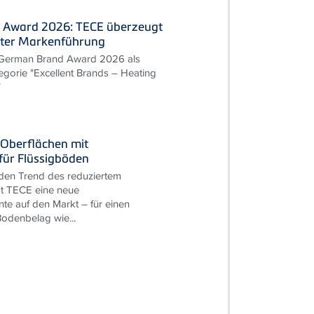
 Award 2026: TECE überzeugt
nter Markenführung
 German Brand Award 2026 als
egorie "Excellent Brands – Heating
"
Oberflächen mit
für Flüssigböden
den Trend des reduziertem
t TECE eine neue
te auf den Markt – für einen
odenbelag wie...