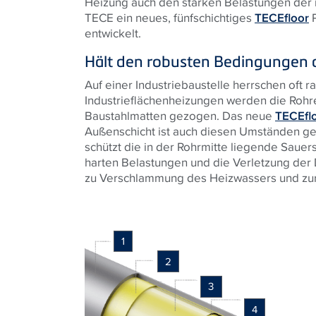
Heizung auch den starken Belastungen der i
TECE
ein neues, fünfschichtiges
TECEfloor
P
entwickelt.
Hält den robusten Bedingungen a
Auf einer Industriebaustelle herrschen oft r
Industrieflächenheizungen werden die Rohr
Baustahlmatten gezogen. Das neue
TECEfl
Außenschicht ist auch diesen Umständen g
schützt die in der Rohrmitte liegende Sauers
harten Belastungen und die Verletzung der D
zu Verschlammung des Heizwassers und zur 
1
2
3
4