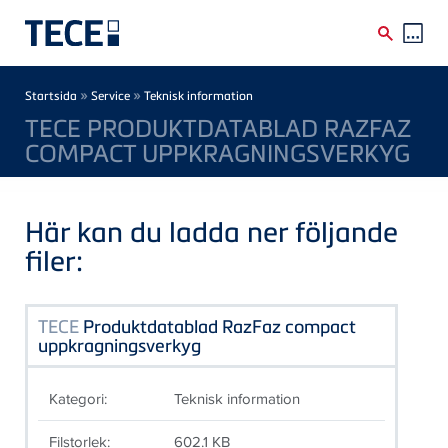
Skip to main content
Breadcrumb
»
»
Startsida
Service
Teknisk information
TECE PRODUKTDATABLAD RAZFAZ
COMPACT UPPKRAGNINGSVERKYG
Här kan du ladda ner följande
filer:
TECE
Produktdatablad RazFaz compact
uppkragningsverkyg
Kategori:
Teknisk information
Filstorlek:
602.1 KB