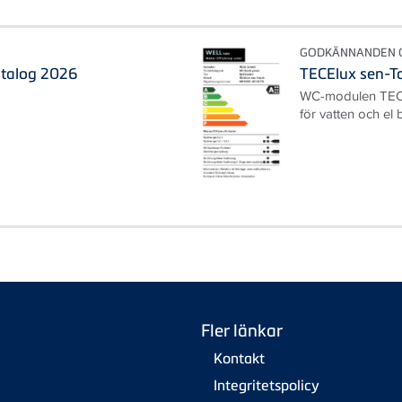
GODKÄNNANDEN O
talog 2026
TECElux sen-To
WC-modulen TECEl
för vatten och el
Fler länkar
Kontakt
Integritetspolicy