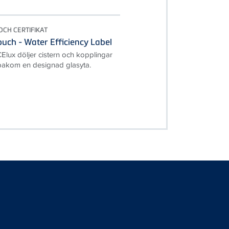
CH CERTIFIKAT
uch - Water Efficiency Label
ux döljer cistern och kopplingar
 bakom en designad glasyta.