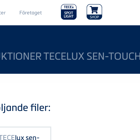
Main
ter
Företaget
Menu
2
TIONER TECELUX SEN-TOUC
jande filer:
TECE
lux sen-