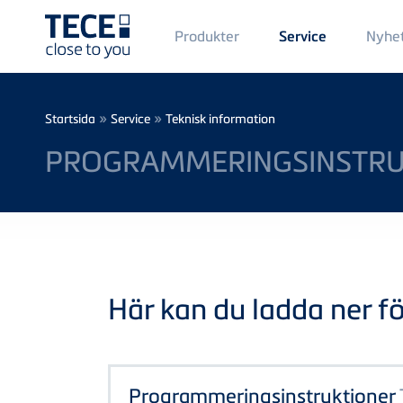
Main
Produkter
Nyhe
Service
Menü
1
Skip to main content
Breadcrumb
»
»
Startsida
Service
Teknisk information
PROGRAMMERINGSINSTRUK
Här kan du ladda ner föl
Programmeringsinstruktioner