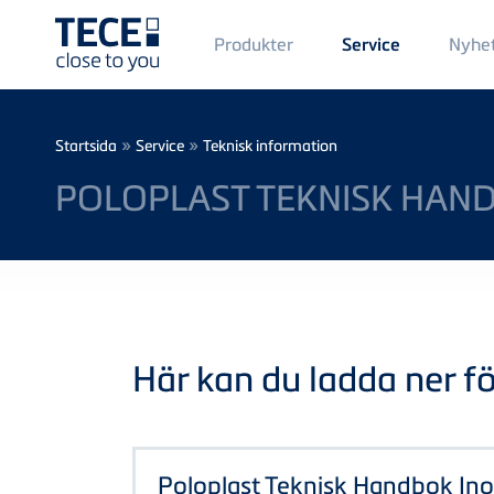
Main
Produkter
Nyhe
Service
Menü
1
Skip to main content
Breadcrumb
»
»
Startsida
Service
Teknisk information
POLOPLAST TEKNISK HAN
Här kan du ladda ner föl
Poloplast Teknisk Handbok I