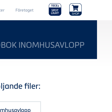
Main
ter
Företaget
Menu
2
DBOK INOMHUSAVLOPP
jande filer:
nomhusavlopp