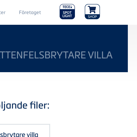
Main
ter
Företaget
Menu
2
TTENFELSBRYTARE VILLA
jande filer:
sbrytare villa