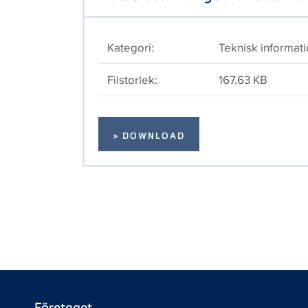
Kategori:
Teknisk informat
Filstorlek:
167.63 KB
» DOWNLOAD
Företaget