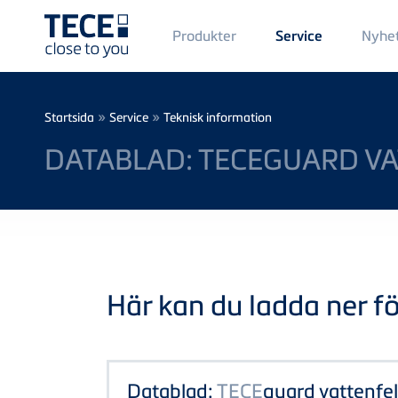
Main
Produkter
Nyhe
Service
Menü
1
Skip to main content
Breadcrumb
»
»
Startsida
Service
Teknisk information
DATABLAD: TECEGUARD VA
Här kan du ladda ner föl
Datablad:
TECE
guard vattenfel