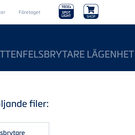
Main
ter
Företaget
Menu
2
ATTENFELSBRYTARE LÄGENHET
jande filer:
lsbrytare