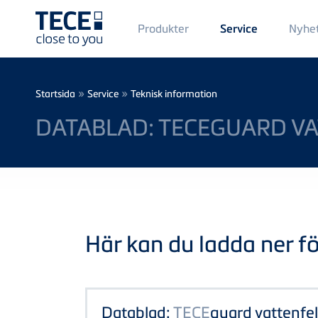
Main
Produkter
Nyhe
Service
Menü
1
Skip to main content
Breadcrumb
»
»
Startsida
Service
Teknisk information
DATABLAD: TECEGUARD V
Här kan du ladda ner föl
Datablad:
TECE
guard vattenfe