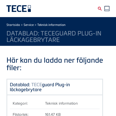
Skip to main content
Breadcrumb
»
»
Startsida
Service
Teknisk information
DATABLAD: TECEGUARD PLUG-IN
LÄCKAGEBRYTARE
Här kan du ladda ner följande
filer:
Datablad:
TECE
guard Plug-in
läckagebrytare
Kategori:
Teknisk information
Filstorlek:
161.47 KB