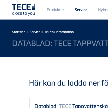
Main
Produkter
Nyhe
Service
Menü
1
Skip to main content
Breadcrumb
»
»
Startsida
Service
Teknisk information
DATABLAD: TECE TAPPVAT
Här kan du ladda ner föl
Datablad:
TECE
Tappvattensk