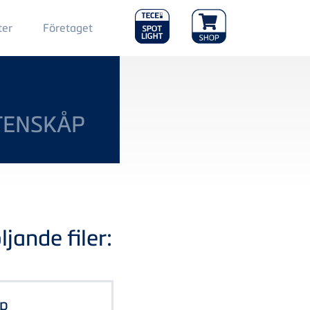
Main
ter
Företaget
Menu
2
TENSKÅP
jande filer:
åp