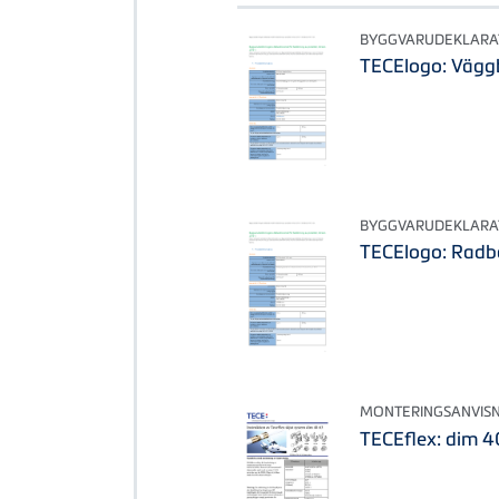
BYGGVARUDEKLARA
TECElogo: Vägg
BYGGVARUDEKLARA
TECElogo: Radb
MONTERINGSANVIS
TECEflex: dim 