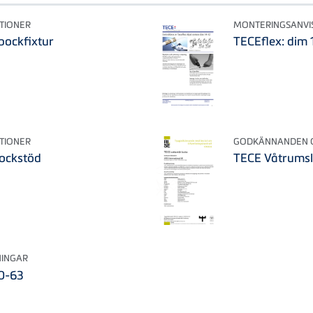
TIONER
MONTERINGSANVI
bockfixtur
TECEflex: dim
TIONER
GODKÄNNANDEN O
ockstöd
TECE Våtrumsl
NINGAR
40-63