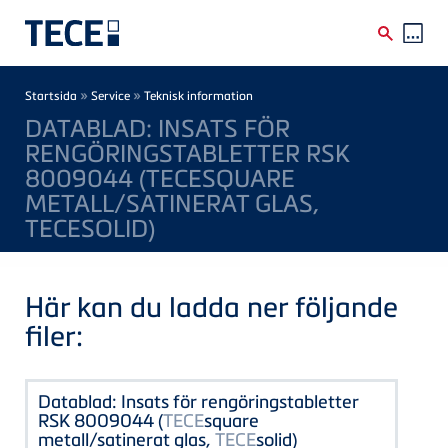
Skip to main content
Breadcrumb
»
»
Startsida
Service
Teknisk information
DATABLAD: INSATS FÖR
RENGÖRINGSTABLETTER RSK
8009044 (TECESQUARE
METALL/SATINERAT GLAS,
TECESOLID)
Här kan du ladda ner följande
filer:
Datablad: Insats för rengöringstabletter
RSK 8009044 (
TECE
square
metall/satinerat glas,
TECE
solid)