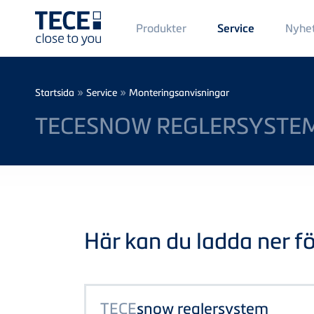
Main
Produkter
Nyhe
Service
Menü
1
Skip to main content
Breadcrumb
»
»
Startsida
Service
Monteringsanvisningar
TECESNOW REGLERSYSTE
Här kan du ladda ner föl
TECE
snow reglersystem