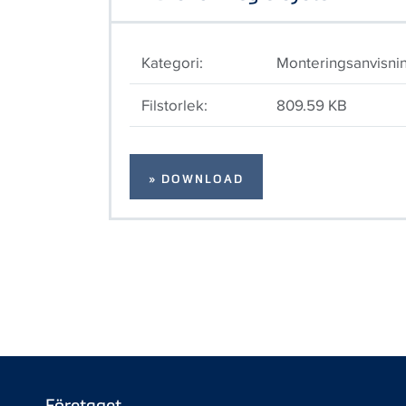
Kategori:
Monteringsanvisni
Filstorlek:
809.59 KB
» DOWNLOAD
Företaget