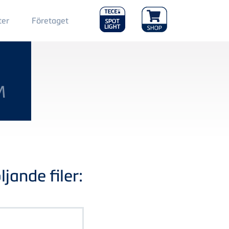
Main
ter
Företaget
Menu
2
M
jande filer: