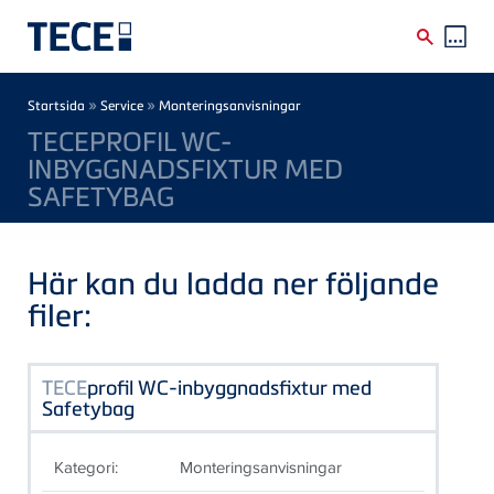
Skip to main content
Breadcrumb
»
»
Startsida
Service
Monteringsanvisningar
TECEPROFIL WC-
INBYGGNADSFIXTUR MED
SAFETYBAG
Här kan du ladda ner följande
filer:
TECE
profil WC-inbyggnadsfixtur med
Safetybag
Kategori:
Monteringsanvisningar