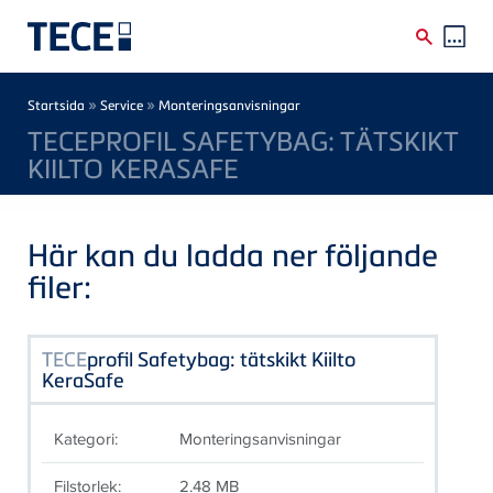
Skip to main content
Breadcrumb
»
»
Startsida
Service
Monteringsanvisningar
TECEPROFIL SAFETYBAG: TÄTSKIKT
KIILTO KERASAFE
Här kan du ladda ner följande
filer:
TECE
profil Safetybag: tätskikt Kiilto
KeraSafe
Kategori:
Monteringsanvisningar
Filstorlek:
2.48 MB