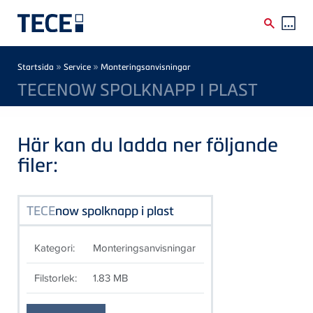
Skip to main content
Breadcrumb
»
»
Startsida
Service
Monteringsanvisningar
TECENOW SPOLKNAPP I PLAST
Här kan du ladda ner följande
filer:
TECE
now spolknapp i plast
Kategori:
Monteringsanvisningar
Filstorlek:
1.83 MB