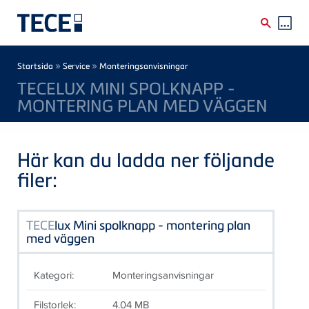
Skip to main content
Breadcrumb
»
»
Startsida
Service
Monteringsanvisningar
TECELUX MINI SPOLKNAPP -
MONTERING PLAN MED VÄGGEN
Här kan du ladda ner följande
filer:
TECE
lux Mini spolknapp - montering plan
med väggen
Kategori:
Monteringsanvisningar
Filstorlek:
4.04 MB