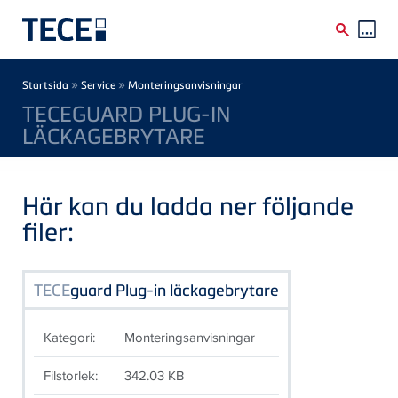
Skip to main content
Breadcrumb
»
»
Startsida
Service
Monteringsanvisningar
TECEGUARD PLUG-IN
LÄCKAGEBRYTARE
Här kan du ladda ner följande
filer:
TECE
guard Plug-in läckagebrytare
Kategori:
Monteringsanvisningar
Filstorlek:
342.03 KB