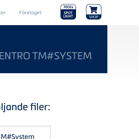
Main
ter
Företaget
Menu
2
CENTRO TM#SYSTEM
jande filer:
o TM#System