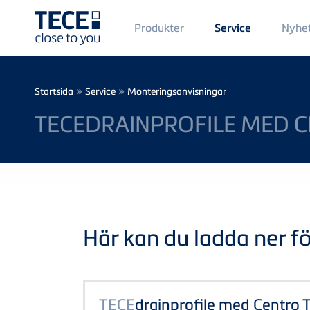
Main
Produkter
Nyhe
Service
Menü
1
Skip to main content
Breadcrumb
»
»
Startsida
Service
Monteringsanvisningar
TECEDRAINPROFILE MED 
Här kan du ladda ner föl
TECE
drainprofile med Centr