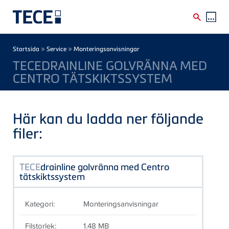
Skip to main content
Breadcrumb
»
»
Startsida
Service
Monteringsanvisningar
TECEDRAINLINE GOLVRÄNNA MED
CENTRO TÄTSKIKTSSYSTEM
Här kan du ladda ner följande
filer:
TECE
drainline golvränna med Centro
tätskiktssystem
Kategori:
Monteringsanvisningar
Filstorlek:
1.48 MB