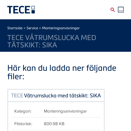
Skip to main content
Breadcrumb
»
»
Startsida
Service
Monteringsanvisningar
TECE VÅTRUMSLUCKA MED
TÄTSKIKT: SIKA
Här kan du ladda ner följande
filer:
TECE
Våtrumslucka med tätskikt: SIKA
Kategori:
Monteringsanvisningar
Filstorlek:
800.98 KB