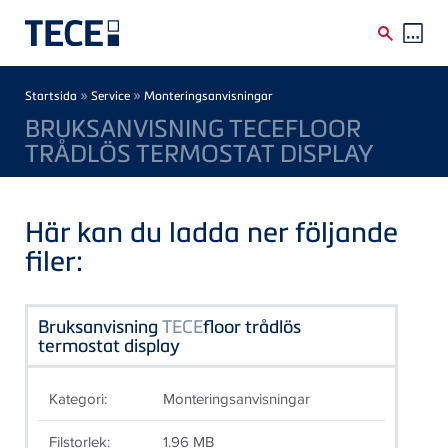
Skip to main content
Breadcrumb
»
»
Startsida
Service
Monteringsanvisningar
BRUKSANVISNING TECEFLOOR
TRÅDLÖS TERMOSTAT DISPLAY
Här kan du ladda ner följande
filer:
Bruksanvisning
TECE
floor trådlös
termostat display
Kategori:
Monteringsanvisningar
Filstorlek:
1.96 MB