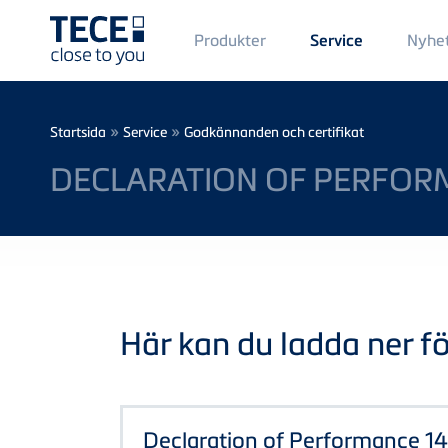
Main
Produkter
Nyhe
Service
Menü
1
Skip to main content
Breadcrumb
»
»
Startsida
Service
Godkännanden och certifikat
DECLARATION OF PERFORM
Här kan du ladda ner föl
Declaration of Performance 1