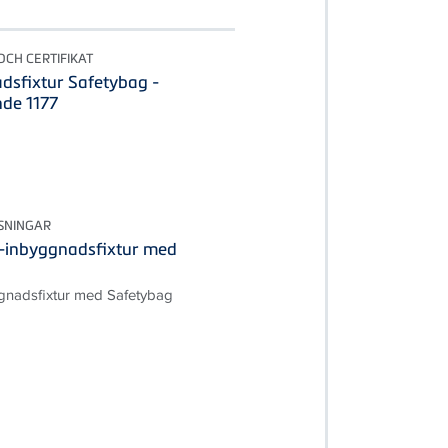
CH CERTIFIKAT
dsfixtur Safetybag -
de 1177
SNINGAR
-inbyggnadsfixtur med
gnadsfixtur med Safetybag