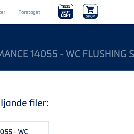
Main
ter
Företaget
Menu
2
ANCE 14055 - WC FLUSHING 
jande filer:
4055 - WC