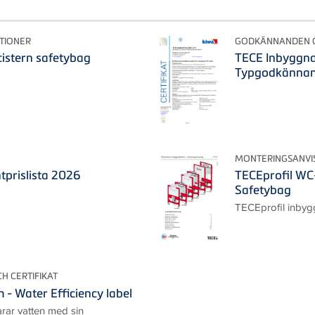
TIONER
GODKÄNNANDEN O
cistern safetybag
TECE Inbyggna
Typgodkännan
MONTERINGSANVI
prislista 2026
TECEprofil WC
Safetybag
TECEprofil inbyg
 CERTIFIKAT
 - Water Efficiency label
rar vatten med sin