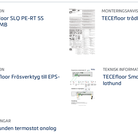
ON
MONTERINGSANVIS
loor SLQ PE-RT 5S
TECEfloor tråd
BMB
ON
TEKNISK INFORMA
oor Fräsverktyg till EPS-
TECEfloor Sm
lathund
INGAR
unden termostat analog