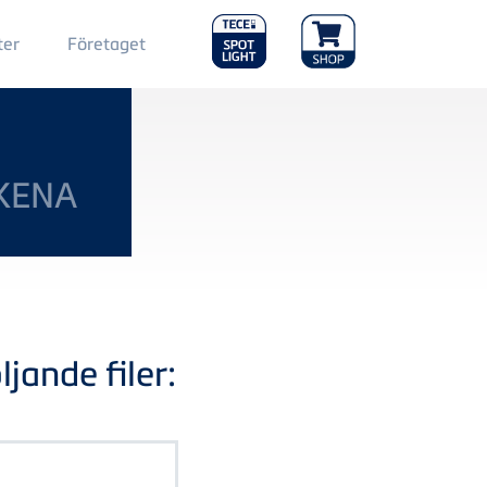
Main
ter
Företaget
Menu
2
KENA
jande filer: