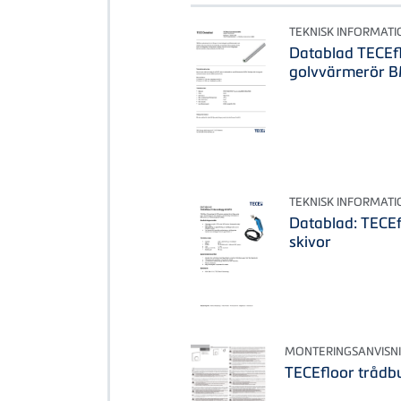
TEKNISK INFORMATI
Datablad TECEf
golvvärmerör 
TEKNISK INFORMATI
Datablad: TECEfl
skivor
MONTERINGSANVISN
TECEfloor trådb