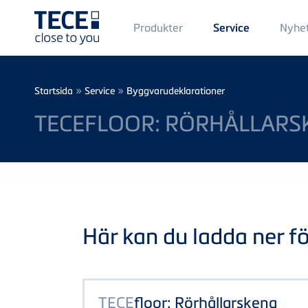
Main
Produkter
Nyhe
Service
Menü
1
Skip to main content
Breadcrumb
»
»
Startsida
Service
Byggvarudeklarationer
TECEFLOOR: RÖRHÅLLARS
Här kan du ladda ner föl
TECE
floor: Rörhållarskena