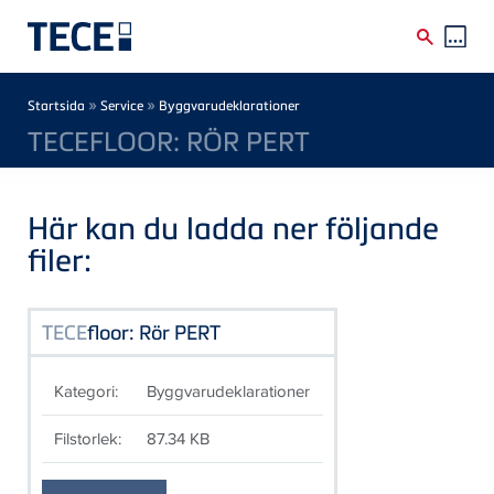
Skip to main content
Breadcrumb
»
»
Startsida
Service
Byggvarudeklarationer
TECEFLOOR: RÖR PERT
Här kan du ladda ner följande
filer:
TECE
floor: Rör PERT
Kategori:
Byggvarudeklarationer
Filstorlek:
87.34 KB