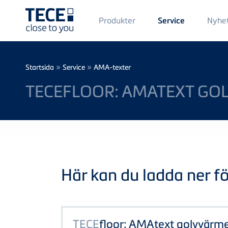
Main
Produkter
Nyhe
Service
Menü
1
Skip to main content
Breadcrumb
»
»
Startsida
Service
AMA-texter
TECEFLOOR: AMATEXT G
Här kan du ladda ner föl
TECE
floor: AMAtext golvvärm