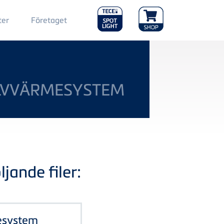
Main
ter
Företaget
Menu
2
OLVVÄRMESYSTEM
jande filer:
esystem