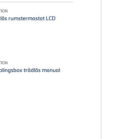
TION
dlös rumstermostat LCD
TION
plingsbox trådlös manual