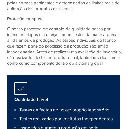
pelas normas pertinentes e determinados os limites reais de
aplicação dos produtos e sistemas.
Proteção completa
O nosso processo de controlo de qualidade passa por
inúmeras etapas e começa com os testes da matéria-prima
ainda antes da produção. As etapas individuais de fabrico
que fazem parte do processo de produção são então
inspecionadas. Antes de realizar uma avaliação de inventário,
são realizados testes ao produto final, tanto individualmente
como como componente dentro do sistema global.
Qualidade fiável
Testes de fadiga no nosso próprio laboratório
Testes realizados por institutos independentes
Inspeções durante a produção em série