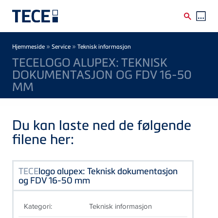
Skip to main content
Breadcrumb
»
»
Hjemmeside
Service
Teknisk informasjon
TECELOGO ALUPEX: TEKNISK
DOKUMENTASJON OG FDV 16-50
MM
Du kan laste ned de følgende
filene her:
TECE
logo alupex: Teknisk dokumentasjon
og FDV 16-50 mm
Kategori:
Teknisk informasjon